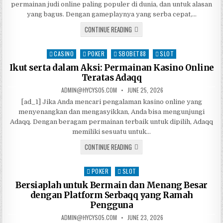
permainan judi online paling populer di dunia, dan untuk alasan
yang bagus. Dengan gameplaynya yang serba cepat,…
BANGKITNYA PKV BANDAR66: MENGAP
CONTINUE READING
CASINO
POKER
SBOBET88
SLOT
Posted in
Ikut serta dalam Aksi: Permainan Kasino Online
Teratas Adaqq
AUTHOR:
PUBLISHED DATE:
ADMIN@HYCYS05.COM
JUNE 25, 2026
[ad_1] Jika Anda mencari pengalaman kasino online yang
menyenangkan dan mengasyikkan, Anda bisa mengunjungi
Adaqq. Dengan beragam permainan terbaik untuk dipilih, Adaqq
memiliki sesuatu untuk…
IKUT SERTA DALAM AKSI: PERMAINAN
CONTINUE READING
POKER
SLOT
Posted in
Bersiaplah untuk Bermain dan Menang Besar
dengan Platform Serbaqq yang Ramah
Pengguna
AUTHOR:
PUBLISHED DATE:
ADMIN@HYCYS05.COM
JUNE 23, 2026