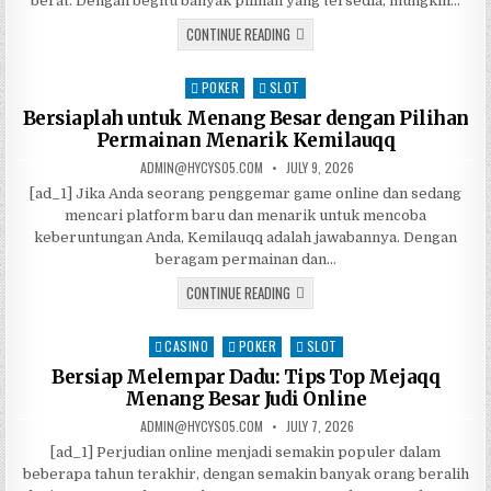
berat. Dengan begitu banyak pilihan yang tersedia, mungkin…
MENGAPA KOMPASQQ MENJADI PILIHA
CONTINUE READING
POKER
SLOT
Posted in
Bersiaplah untuk Menang Besar dengan Pilihan
Permainan Menarik Kemilauqq
AUTHOR:
PUBLISHED DATE:
ADMIN@HYCYS05.COM
JULY 9, 2026
[ad_1] Jika Anda seorang penggemar game online dan sedang
mencari platform baru dan menarik untuk mencoba
keberuntungan Anda, Kemilauqq adalah jawabannya. Dengan
beragam permainan dan…
BERSIAPLAH UNTUK MENANG BESAR D
CONTINUE READING
CASINO
POKER
SLOT
Posted in
Bersiap Melempar Dadu: Tips Top Mejaqq
Menang Besar Judi Online
AUTHOR:
PUBLISHED DATE:
ADMIN@HYCYS05.COM
JULY 7, 2026
[ad_1] Perjudian online menjadi semakin populer dalam
beberapa tahun terakhir, dengan semakin banyak orang beralih