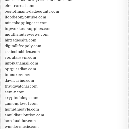
electroreal.com
bestofmiami-dadecounty.com
ifoodieonyoutube.com
mineshoppingcart.com
topworkoutsupplies.com
mouthshutreviews.com
hirzadesalta.com
digitallifeopoly.com
casinobubbles.com
seputargym.com
impiyanamall.com
optguardian.com
totostreet.net
davilcasino.com
fraudwatchai.com
aem-x.com
cryptooblogs.com
gameuplevel.com
homethestyle.com
amuldistribution.com
borobuddur.com
wundermusic.com