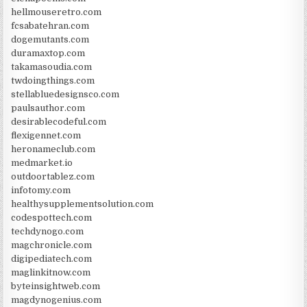
hellmouseretro.com
fcsabatehran.com
dogemutants.com
duramaxtop.com
takamasoudia.com
twdoingthings.com
stellabluedesignsco.com
paulsauthor.com
desirablecodeful.com
flexigennet.com
heronameclub.com
medmarket.io
outdoortablez.com
infotomy.com
healthysupplementsolution.com
codespottech.com
techdynogo.com
magchronicle.com
digipediatech.com
maglinkitnow.com
byteinsightweb.com
magdynogenius.com