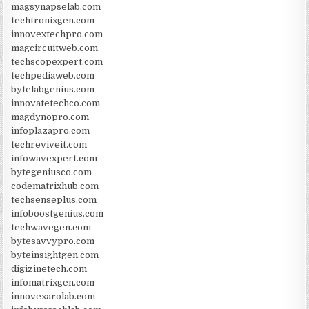
magsynapselab.com
techtronixgen.com
innovextechpro.com
magcircuitweb.com
techscopexpert.com
techpediaweb.com
bytelabgenius.com
innovatetechco.com
magdynopro.com
infoplazapro.com
techreviveit.com
infowavexpert.com
bytegeniusco.com
codematrixhub.com
techsenseplus.com
infoboostgenius.com
techwavegen.com
bytesavvypro.com
byteinsightgen.com
digizinetech.com
infomatrixgen.com
innovexarolab.com