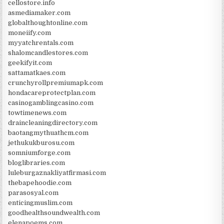
cellostore.info
asmediamaker.com
globalthoughtonline.com
moneiify.com
myyatchrentals.com
shalomcandlestores.com
geekifyit.com
sattamatkaes.com
crunchyrollpremiumapk.com
hondacareprotectplan.com
casinogamblingcasino.com
towtimenews.com
draincleaningdirectory.com
baotangmythuathcm.com
jethukukburosu.com
somniumforge.com
bloglibraries.com
luleburgaznakliyatfirmasi.com
thebapehoodie.com
parasosyal.com
enticingmuslim.com
goodhealthsoundwealth.com
elenapoems.com