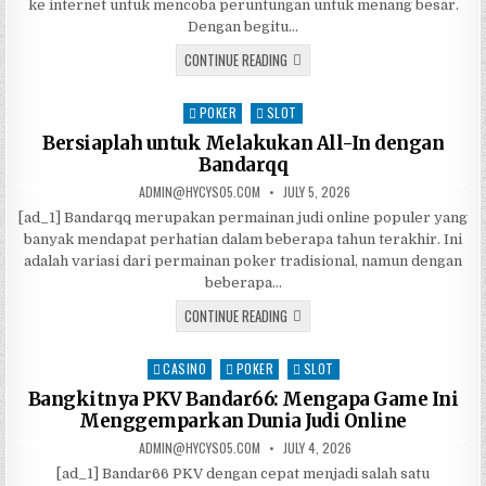
ke internet untuk mencoba peruntungan untuk menang besar.
Dengan begitu…
BERSIAP MELEMPAR DADU: TIPS TOP 
CONTINUE READING
POKER
SLOT
Posted in
Bersiaplah untuk Melakukan All-In dengan
Bandarqq
AUTHOR:
PUBLISHED DATE:
ADMIN@HYCYS05.COM
JULY 5, 2026
[ad_1] Bandarqq merupakan permainan judi online populer yang
banyak mendapat perhatian dalam beberapa tahun terakhir. Ini
adalah variasi dari permainan poker tradisional, namun dengan
beberapa…
BERSIAPLAH UNTUK MELAKUKAN ALL-
CONTINUE READING
CASINO
POKER
SLOT
Posted in
Bangkitnya PKV Bandar66: Mengapa Game Ini
Menggemparkan Dunia Judi Online
AUTHOR:
PUBLISHED DATE:
ADMIN@HYCYS05.COM
JULY 4, 2026
[ad_1] Bandar66 PKV dengan cepat menjadi salah satu