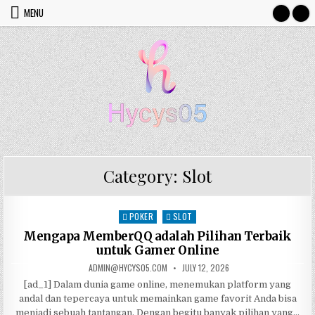
Skip to content
MENU
Category:
Slot
POKER
SLOT
Posted in
Mengapa MemberQQ adalah Pilihan Terbaik
untuk Gamer Online
AUTHOR:
PUBLISHED DATE:
ADMIN@HYCYS05.COM
JULY 12, 2026
[ad_1] Dalam dunia game online, menemukan platform yang
andal dan tepercaya untuk memainkan game favorit Anda bisa
menjadi sebuah tantangan. Dengan begitu banyak pilihan yang…