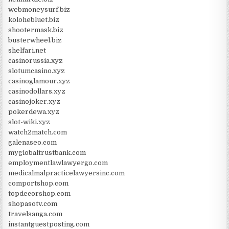
webmoneysurf.biz
kolohebluet.biz
shootermask.biz
busterwheel.biz
shelfari.net
casinorussia.xyz
slotumcasino.xyz
casinoglamour.xyz
casinodollars.xyz
casinojoker.xyz
pokerdewa.xyz
slot-wiki.xyz
watch2match.com
galenaseo.com
myglobaltrustbank.com
employmentlawlawyergo.com
medicalmalpracticelawyersinc.com
comportshop.com
topdecorshop.com
shopasotv.com
travelsanga.com
instantguestposting.com