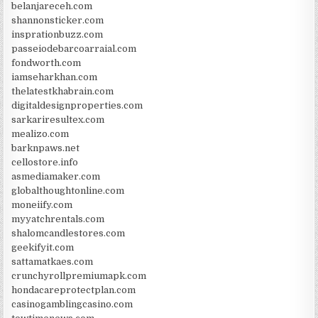
belanjareceh.com
shannonsticker.com
insprationbuzz.com
passeiodebarcoarraial.com
fondworth.com
iamseharkhan.com
thelatestkhabrain.com
digitaldesignproperties.com
sarkariresultex.com
mealizo.com
barknpaws.net
cellostore.info
asmediamaker.com
globalthoughtonline.com
moneiify.com
myyatchrentals.com
shalomcandlestores.com
geekifyit.com
sattamatkaes.com
crunchyrollpremiumapk.com
hondacareprotectplan.com
casinogamblingcasino.com