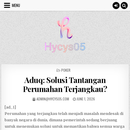
Skip to content
MENU
POSTED IN
POKER
Aduq: Solusi Tantangan
Perumahan Terjangkau?
AUTHOR:
PUBLISHED DATE:
ADMIN@HYCYS05.COM
JUNE 1, 2026
[ad_1]
Perumahan yang terjangkau telah menjadi masalah mendesak di
banyak negara di dunia, dimana pemerintah sedang berjuang
untuk menemukan solusi untuk memastikan bahwa semua warga