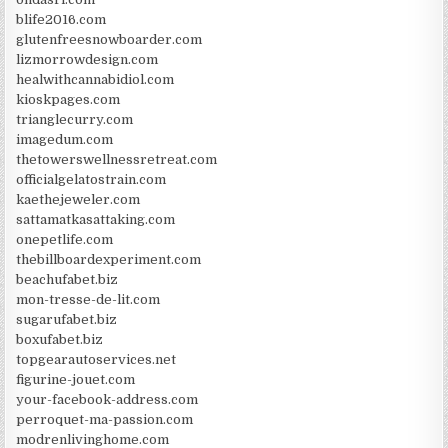
blife2016.com
glutenfreesnowboarder.com
lizmorrowdesign.com
healwithcannabidiol.com
kioskpages.com
trianglecurry.com
imagedum.com
thetowerswellnessretreat.com
officialgelatostrain.com
kaethejeweler.com
sattamatkasattaking.com
onepetlife.com
thebillboardexperiment.com
beachufabet.biz
mon-tresse-de-lit.com
sugarufabet.biz
boxufabet.biz
topgearautoservices.net
figurine-jouet.com
your-facebook-address.com
perroquet-ma-passion.com
modrenlivinghome.com