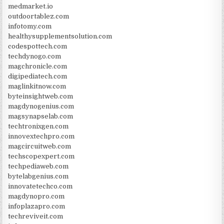
medmarket.io
outdoortablez.com
infotomy.com
healthysupplementsolution.com
codespottech.com
techdynogo.com
magchronicle.com
digipediatech.com
maglinkitnow.com
byteinsightweb.com
magdynogenius.com
magsynapselab.com
techtronixgen.com
innovextechpro.com
magcircuitweb.com
techscopexpert.com
techpediaweb.com
bytelabgenius.com
innovatetechco.com
magdynopro.com
infoplazapro.com
techreviveit.com