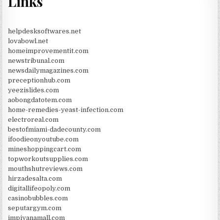
Links
helpdesksoftwares.net
lovabowl.net
homeimprovementit.com
newstribunal.com
newsdailymagazines.com
preceptionhub.com
yeezislides.com
aobongdatotem.com
home-remedies-yeast-infection.com
electroreal.com
bestofmiami-dadecounty.com
ifoodieonyoutube.com
mineshoppingcart.com
topworkoutsupplies.com
mouthshutreviews.com
hirzadesalta.com
digitallifeopoly.com
casinobubbles.com
seputargym.com
impiyanamall.com