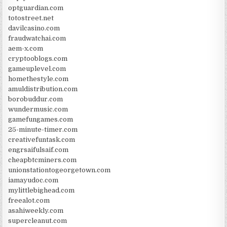
optguardian.com
totostreet.net
davilcasino.com
fraudwatchai.com
aem-x.com
cryptooblogs.com
gameuplevel.com
homethestyle.com
amuldistribution.com
borobuddur.com
wundermusic.com
gamefungames.com
25-minute-timer.com
creativefuntask.com
engrsaifulsaif.com
cheapbtcminers.com
unionstationtogeorgetown.com
iamayudoc.com
mylittlebighead.com
freealot.com
asahiweekly.com
supercleanut.com