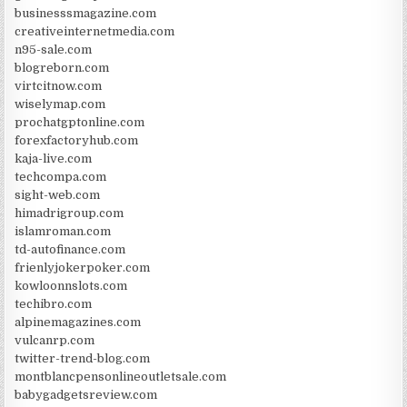
businesssmagazine.com
creativeinternetmedia.com
n95-sale.com
blogreborn.com
virtcitnow.com
wiselymap.com
prochatgptonline.com
forexfactoryhub.com
kaja-live.com
techcompa.com
sight-web.com
himadrigroup.com
islamroman.com
td-autofinance.com
frienlyjokerpoker.com
kowloonnslots.com
techibro.com
alpinemagazines.com
vulcanrp.com
twitter-trend-blog.com
montblancpensonlineoutletsale.com
babygadgetsreview.com