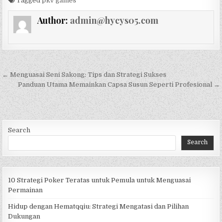
Tagged
pkv games
Author:
admin@hycys05.com
Post navigation
← Menguasai Seni Sakong: Tips dan Strategi Sukses
Panduan Utama Memainkan Capsa Susun Seperti Profesional →
Search
Search
10 Strategi Poker Teratas untuk Pemula untuk Menguasai
Permainan
Hidup dengan Hematqqiu: Strategi Mengatasi dan Pilihan
Dukungan