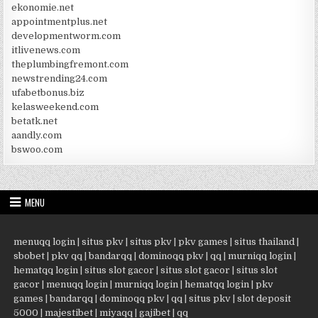
ekonomie.net
appointmentplus.net
developmentworm.com
itlivenews.com
theplumbingfremont.com
newstrending24.com
ufabetbonus.biz
kelasweekend.com
betatk.net
aandly.com
bswoo.com
MENU
menuqq login
|
situs pkv
|
situs pkv
|
pkv games
|
situs thailand
|
sbobet
|
pkv qq
|
bandarqq
|
dominoqq pkv
|
qq
|
murniqq login
|
hematqq login
|
situs slot gacor
|
situs slot gacor
|
situs slot
gacor
|
menuqq login
|
murniqq login
|
hematqq login
|
pkv
games
|
bandarqq
|
dominoqq pkv
|
qq
|
situs pkv
|
slot deposit
5000
|
majestibet
|
miyaqq
|
gajibet
|
qq