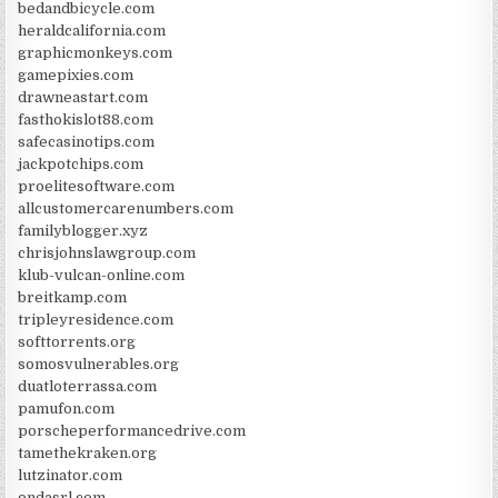
bedandbicycle.com
heraldcalifornia.com
graphicmonkeys.com
gamepixies.com
drawneastart.com
fasthokislot88.com
safecasinotips.com
jackpotchips.com
proelitesoftware.com
allcustomercarenumbers.com
familyblogger.xyz
chrisjohnslawgroup.com
klub-vulcan-online.com
breitkamp.com
tripleyresidence.com
softtorrents.org
somosvulnerables.org
duatloterrassa.com
pamufon.com
porscheperformancedrive.com
tamethekraken.org
lutzinator.com
ondasrl.com