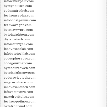
infowavexpert.com
bytegeniusco.com
codematrixhub.com
techsenseplus.com
infoboostgenius.com
techwavegen.com
bytesavvypro.com
byteinsightgen.com
digizinetech.com
infomatrixgen.com
innovexarolab.com
infobytetechlab.com
codespherepro.com
codegenixnet.com
bytesourceweb.com
byteinsightnow.com
coderevivetech.com
magrevolveco.com
innovexarotech.com
infovortexpro.com
magcircuitplus.com
techscopeitnow.com
bytetronixnet.com