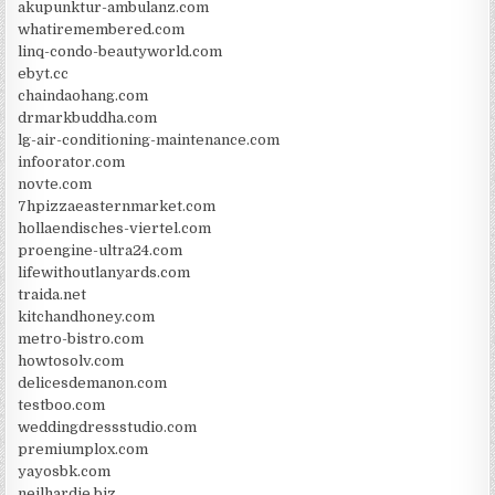
akupunktur-ambulanz.com
whatiremembered.com
linq-condo-beautyworld.com
ebyt.cc
chaindaohang.com
drmarkbuddha.com
lg-air-conditioning-maintenance.com
infoorator.com
novte.com
7hpizzaeasternmarket.com
hollaendisches-viertel.com
proengine-ultra24.com
lifewithoutlanyards.com
traida.net
kitchandhoney.com
metro-bistro.com
howtosolv.com
delicesdemanon.com
testboo.com
weddingdressstudio.com
premiumplox.com
yayosbk.com
neilhardie.biz