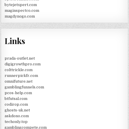
bytejetxpert.com
maginspectco.com
magdynogo.com
Links
prada-outlet.net
digigrowthpro.com
colttrickle.com
runnerpickfr.com
omnifuture.net
gamblingfunnels.com
pcos-help.com
btfutsal.com
codirop.com
ghosts-uk.net
askdono.com
techonly.top
gamblingcompete.com