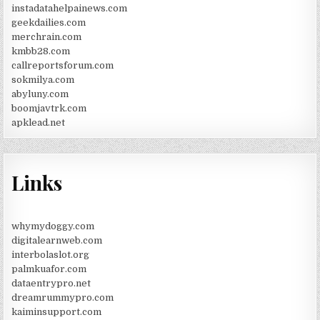
instadatahelpainews.com
geekdailies.com
merchrain.com
kmbb28.com
callreportsforum.com
sokmilya.com
abyluny.com
boomjavtrk.com
apklead.net
Links
whymydoggy.com
digitalearnweb.com
interbolaslot.org
palmkuafor.com
dataentrypro.net
dreamrummypro.com
kaiminsupport.com