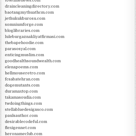
towtimenews.com
draincleaningdirectory.com
baotangmythuathcm.com
jethukukburosu.com
somniumforge.com
bloglibraries.com
luleburgaznakliyatfirmasi.com
thebapehoodie.com
parasosyal.com
enticingmuslim.com
goodhealthsoundwealth.com
elenapoems.com
hellmouseretro.com
fcsabatehran.com
dogemutants.com
duramaxtop.com
takamasoudia.com
twdoingthings.com
stellabluedesignsco.com
paulsauthor.com
desirablecodeful.com
flexigennet.com
heronameclub.com