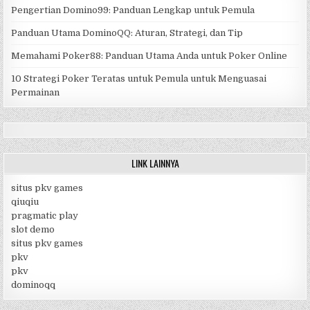
Pengertian Domino99: Panduan Lengkap untuk Pemula
Panduan Utama DominoQQ: Aturan, Strategi, dan Tip
Memahami Poker88: Panduan Utama Anda untuk Poker Online
10 Strategi Poker Teratas untuk Pemula untuk Menguasai
Permainan
LINK LAINNYA
situs pkv games
qiuqiu
pragmatic play
slot demo
situs pkv games
pkv
pkv
dominoqq