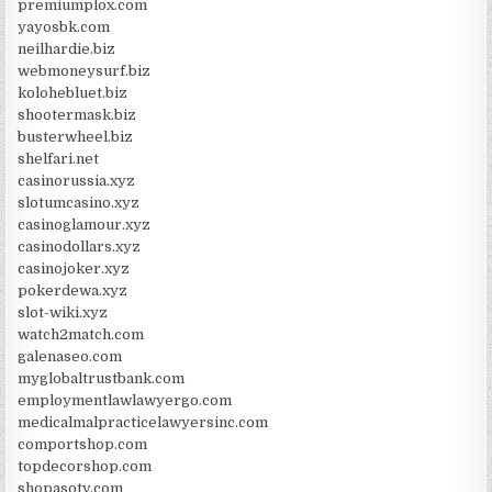
premiumplox.com
yayosbk.com
neilhardie.biz
webmoneysurf.biz
kolohebluet.biz
shootermask.biz
busterwheel.biz
shelfari.net
casinorussia.xyz
slotumcasino.xyz
casinoglamour.xyz
casinodollars.xyz
casinojoker.xyz
pokerdewa.xyz
slot-wiki.xyz
watch2match.com
galenaseo.com
myglobaltrustbank.com
employmentlawlawyergo.com
medicalmalpracticelawyersinc.com
comportshop.com
topdecorshop.com
shopasotv.com