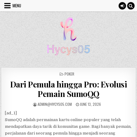
Skip to content
MENU
POSTED IN
POKER
Dari Pemula hingga Pro: Evolusi
Pemain SumoQQ
AUTHOR:
PUBLISHED DATE:
ADMIN@HYCYS05.COM
JUNE 13, 2026
[ad_1]
SumoQQ adalah permainan kartu online populer yang telah
mendapatkan daya tarik di komunitas game. Bagi banyak pemain,
perjalanan dari seorang pemula hingga menjadi seorang