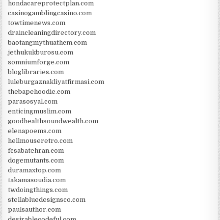
hondacareprotectplan.com
casinogamblingcasino.com
towtimenews.com
draincleaningdirectory.com
baotangmythuathcm.com
jethukukburosu.com
somniumforge.com
bloglibraries.com
luleburgaznakliyatfirmasi.com
thebapehoodie.com
parasosyal.com
enticingmuslim.com
goodhealthsoundwealth.com
elenapoems.com
hellmouseretro.com
fcsabatehran.com
dogemutants.com
duramaxtop.com
takamasoudia.com
twdoingthings.com
stellabluedesignsco.com
paulsauthor.com
desirablecodeful.com