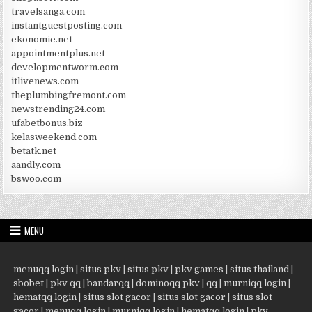
travelsanga.com
instantguestposting.com
ekonomie.net
appointmentplus.net
developmentworm.com
itlivenews.com
theplumbingfremont.com
newstrending24.com
ufabetbonus.biz
kelasweekend.com
betatk.net
aandly.com
bswoo.com
MENU
menuqq login
|
situs pkv
|
situs pkv
|
pkv games
|
situs thailand
|
sbobet
|
pkv qq
|
bandarqq
|
dominoqq pkv
|
qq
|
murniqq login
|
hematqq login
|
situs slot gacor
|
situs slot gacor
|
situs slot
gacor
|
menuqq login
|
murniqq login
|
hematqq login
|
pkv