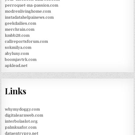
perroquet-ma-passion.com
modrenlivinghome.com
instadatahelpainews.com
geekdailies.com
merchrain.com
kmbb28.com
callreportsforum.com
sokmilya.com
abyluny.com
boomjavtrk.com
apklead.net
Links
whymydoggy.com
digitalearnweb.com
interbolaslot.org
palmkuafor.com
dataentrypro.net