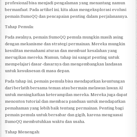
profesional bisa menjadi pengalaman yang menantang namun
bermanfaat. Pada artikel ini, kita akan mengeksplorasi evolusi
pemain SumoQQ dan pencapaian penting dalam perjalanannya.
Tahap Pemula:
Pada awalnya, pemain SumoQQ pemula mungkin masih asing
dengan mekanisme dan strategi permainan. Mereka mungkin
kesulitan memahami aturan dan membuat kesalahan yang
merugikan mereka. Namun, tahap ini sangat penting untuk
mempelajari dasar-dasarnya dan mengembangkan landasan
untuk kesuksesan di masa depan.
Pada tahap ini, pemain pemula bisa mendapatkan keuntungan
dari berlatih bersama teman atau bermain melawan lawan AI
untuk meningkatkan keterampilan mereka. Mereka juga dapat
menonton tutorial dan membaca panduan untuk mendapatkan
pemahaman yang lebih baik tentang permainan. Penting bagi
pemain pemula untuk bersabar dan gigih, karena menguasai
SumoQQ membutuhkan waktu dan usaha.
Tahap Menengah: