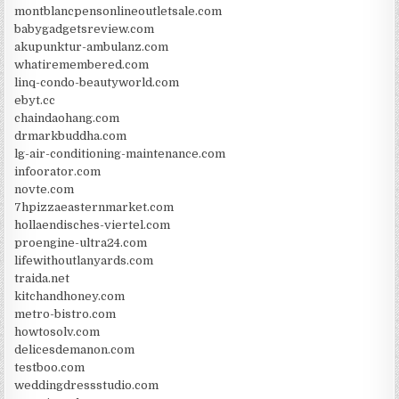
montblancpensonlineoutletsale.com
babygadgetsreview.com
akupunktur-ambulanz.com
whatiremembered.com
linq-condo-beautyworld.com
ebyt.cc
chaindaohang.com
drmarkbuddha.com
lg-air-conditioning-maintenance.com
infoorator.com
novte.com
7hpizzaeasternmarket.com
hollaendisches-viertel.com
proengine-ultra24.com
lifewithoutlanyards.com
traida.net
kitchandhoney.com
metro-bistro.com
howtosolv.com
delicesdemanon.com
testboo.com
weddingdressstudio.com