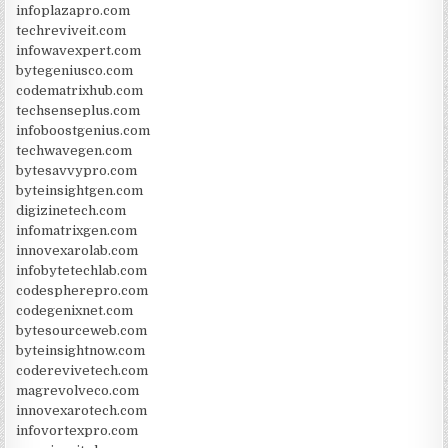
infoplazapro.com
techreviveit.com
infowavexpert.com
bytegeniusco.com
codematrixhub.com
techsenseplus.com
infoboostgenius.com
techwavegen.com
bytesavvypro.com
byteinsightgen.com
digizinetech.com
infomatrixgen.com
innovexarolab.com
infobytetechlab.com
codespherepro.com
codegenixnet.com
bytesourceweb.com
byteinsightnow.com
coderevivetech.com
magrevolveco.com
innovexarotech.com
infovortexpro.com