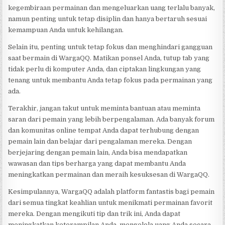
kegembiraan permainan dan mengeluarkan uang terlalu banyak,
namun penting untuk tetap disiplin dan hanya bertaruh sesuai
kemampuan Anda untuk kehilangan.
Selain itu, penting untuk tetap fokus dan menghindari gangguan
saat bermain di WargaQQ. Matikan ponsel Anda, tutup tab yang
tidak perlu di komputer Anda, dan ciptakan lingkungan yang
tenang untuk membantu Anda tetap fokus pada permainan yang
ada.
Terakhir, jangan takut untuk meminta bantuan atau meminta
saran dari pemain yang lebih berpengalaman. Ada banyak forum
dan komunitas online tempat Anda dapat terhubung dengan
pemain lain dan belajar dari pengalaman mereka. Dengan
berjejaring dengan pemain lain, Anda bisa mendapatkan
wawasan dan tips berharga yang dapat membantu Anda
meningkatkan permainan dan meraih kesuksesan di WargaQQ.
Kesimpulannya, WargaQQ adalah platform fantastis bagi pemain
dari semua tingkat keahlian untuk menikmati permainan favorit
mereka. Dengan mengikuti tip dan trik ini, Anda dapat
meningkatkan keterampilan Anda, mengelola uang Anda secara