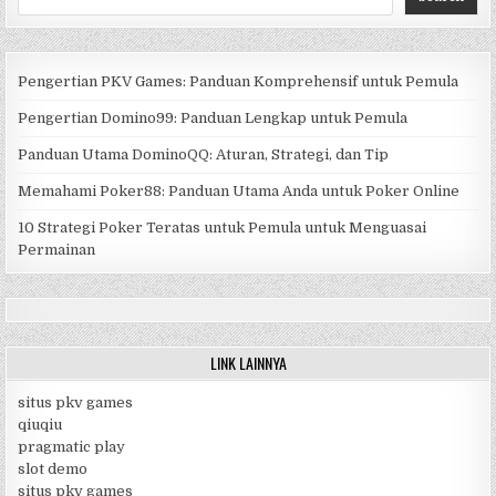
Pengertian PKV Games: Panduan Komprehensif untuk Pemula
Pengertian Domino99: Panduan Lengkap untuk Pemula
Panduan Utama DominoQQ: Aturan, Strategi, dan Tip
Memahami Poker88: Panduan Utama Anda untuk Poker Online
10 Strategi Poker Teratas untuk Pemula untuk Menguasai
Permainan
LINK LAINNYA
situs pkv games
qiuqiu
pragmatic play
slot demo
situs pkv games