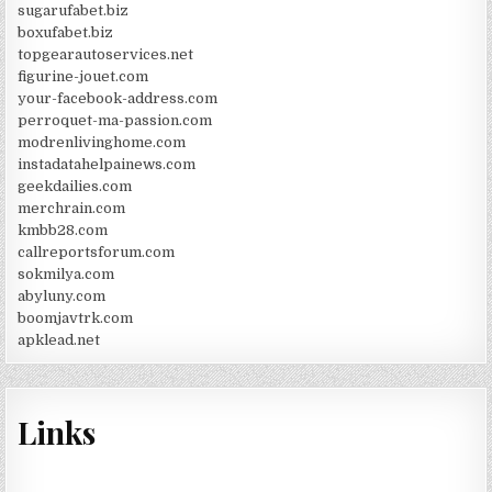
sugarufabet.biz
boxufabet.biz
topgearautoservices.net
figurine-jouet.com
your-facebook-address.com
perroquet-ma-passion.com
modrenlivinghome.com
instadatahelpainews.com
geekdailies.com
merchrain.com
kmbb28.com
callreportsforum.com
sokmilya.com
abyluny.com
boomjavtrk.com
apklead.net
Links