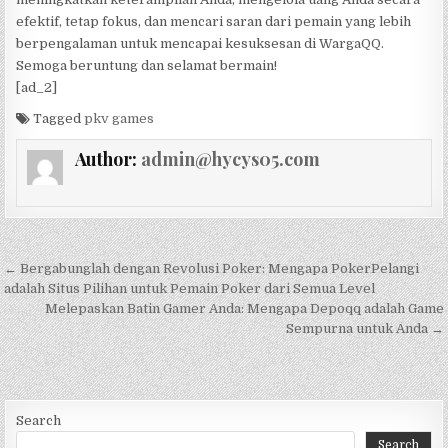
efektif, tetap fokus, dan mencari saran dari pemain yang lebih
berpengalaman untuk mencapai kesuksesan di WargaQQ.
Semoga beruntung dan selamat bermain!
[ad_2]
Tagged
pkv games
Author:
admin@hycys05.com
Post navigation
← Bergabunglah dengan Revolusi Poker: Mengapa PokerPelangi
adalah Situs Pilihan untuk Pemain Poker dari Semua Level
Melepaskan Batin Gamer Anda: Mengapa Depoqq adalah Game
Sempurna untuk Anda →
Search
Search