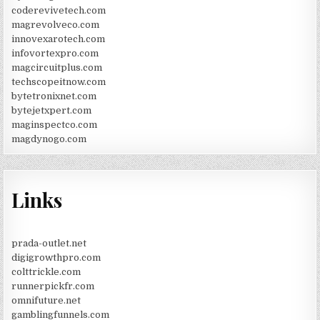
coderevivetech.com
magrevolveco.com
innovexarotech.com
infovortexpro.com
magcircuitplus.com
techscopeitnow.com
bytetronixnet.com
bytejetxpert.com
maginspectco.com
magdynogo.com
Links
prada-outlet.net
digigrowthpro.com
colttrickle.com
runnerpickfr.com
omnifuture.net
gamblingfunnels.com