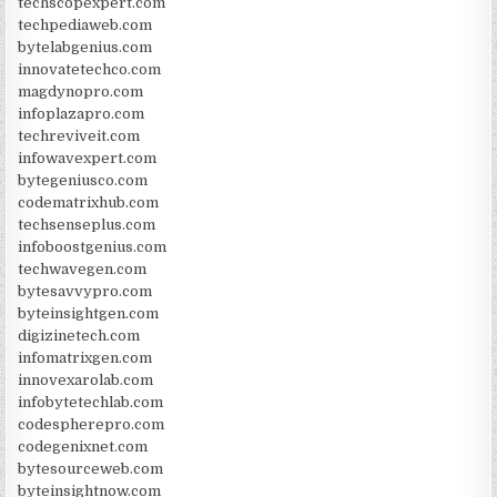
techscopexpert.com
techpediaweb.com
bytelabgenius.com
innovatetechco.com
magdynopro.com
infoplazapro.com
techreviveit.com
infowavexpert.com
bytegeniusco.com
codematrixhub.com
techsenseplus.com
infoboostgenius.com
techwavegen.com
bytesavvypro.com
byteinsightgen.com
digizinetech.com
infomatrixgen.com
innovexarolab.com
infobytetechlab.com
codespherepro.com
codegenixnet.com
bytesourceweb.com
byteinsightnow.com