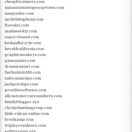
cheapbtcminers.com
unionstationtogeorgetown.com
iamayudoc.com
mylittlebighead.com
freealot.com
asahiweekly.com
supercleanut.com
bedandbicycle.com
heraldcalifornia.com
graphicmonkeys.com
gamepixies.com
drawneastart.com
fasthokislot88.com
safecasinotips.com
jackpotchips.com
proelitesoftware.com
allcustomercarenumbers.com
familyblogger.xyz
chrisjohnslawgroup.com
klub-vulcan-online.com
breitkamp.com
tripleyresidence.com
softtorrents.org