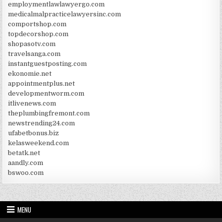
employmentlawlawyergo.com
medicalmalpracticelawyersinc.com
comportshop.com
topdecorshop.com
shopasotv.com
travelsanga.com
instantguestposting.com
ekonomie.net
appointmentplus.net
developmentworm.com
itlivenews.com
theplumbingfremont.com
newstrending24.com
ufabetbonus.biz
kelasweekend.com
betatk.net
aandly.com
bswoo.com
MENU