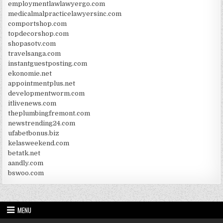
employmentlawlawyergo.com
medicalmalpracticelawyersinc.com
comportshop.com
topdecorshop.com
shopasotv.com
travelsanga.com
instantguestposting.com
ekonomie.net
appointmentplus.net
developmentworm.com
itlivenews.com
theplumbingfremont.com
newstrending24.com
ufabetbonus.biz
kelasweekend.com
betatk.net
aandly.com
bswoo.com
MENU