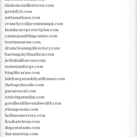
shalomcandlestores.com
geekifyit.com
sattamatkaes.com
crunchyrollpremiumapk.com
hondacareprotectplan.com
casinogamblingcasino.com
towtimenews.com
draincleaningdirectory.com
baotangmythuathcm.com
jethukukburosu.com
somniumforge.com
bloglibraries.com
luleburgaznakliyatfirmasi.com
thebapehoodie.com
parasosyal.com
enticingmuslim.com
goodhealthsoundwealth.com
elenapoems.com
hellmouseretro.com
fcsabatehran.com
dogemutants.com
duramaxtop.com