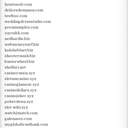
howtosolv.com
delicesdemanon.com
testboo.com
weddingdressstudio.com
premiumplox.com
yayosbk.com
neilhardie.biz
webmoneysurf.biz
kolohebluet.biz
shootermask.biz
busterwheel.biz
shelfari.net
casinorussia.xyz
slotumcasino.xyz
casinoglamour.xyz
casinodollars.xyz
casinojoker.xyz
pokerdewa.xyz
slot-wiki.xyz
watch2match.com
galenaseo.com
myglobaltrustbank.com