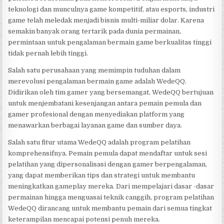
teknologi dan munculnya game kompetitif, atau esports, industri
game telah meledak menjadi bisnis multi-miliar dolar. Karena
semakin banyak orang tertarik pada dunia permainan,
permintaan untuk pengalaman bermain game berkualitas tinggi
tidak pernah lebih tinggi.
Salah satu perusahaan yang memimpin tuduhan dalam
merevolusi pengalaman bermain game adalah WedeQQ.
Didirikan oleh tim gamer yang bersemangat, WedeQQ bertujuan
untuk menjembatani kesenjangan antara pemain pemula dan
gamer profesional dengan menyediakan platform yang
menawarkan berbagai layanan game dan sumber daya.
Salah satu fitur utama WedeQQ adalah program pelatihan
komprehensifnya. Pemain pemula dapat mendaftar untuk sesi
pelatihan yang dipersonalisasi dengan gamer berpengalaman,
yang dapat memberikan tips dan strategi untuk membantu
meningkatkan gameplay mereka. Dari mempelajari dasar -dasar
permainan hingga menguasai teknik canggih, program pelatihan
WedeQQ dirancang untuk membantu pemain dari semua tingkat
keterampilan mencapai potensi penuh mereka.