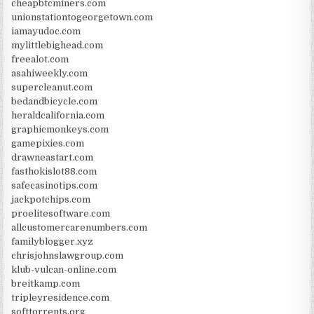
cheapbtcminers.com
unionstationtogeorgetown.com
iamayudoc.com
mylittlebighead.com
freealot.com
asahiweekly.com
supercleanut.com
bedandbicycle.com
heraldcalifornia.com
graphicmonkeys.com
gamepixies.com
drawneastart.com
fasthokislot88.com
safecasinotips.com
jackpotchips.com
proelitesoftware.com
allcustomercarenumbers.com
familyblogger.xyz
chrisjohnslawgroup.com
klub-vulcan-online.com
breitkamp.com
tripleyresidence.com
softtorrents.org