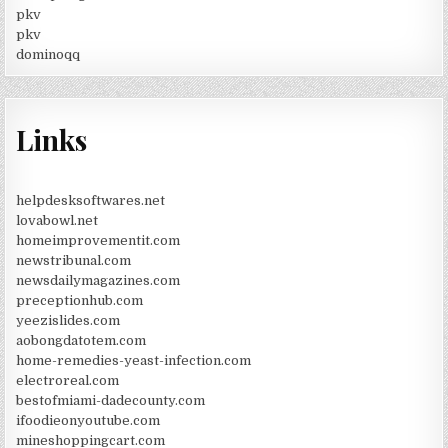
pkv
pkv
dominoqq
Links
helpdesksoftwares.net
lovabowl.net
homeimprovementit.com
newstribunal.com
newsdailymagazines.com
preceptionhub.com
yeezislides.com
aobongdatotem.com
home-remedies-yeast-infection.com
electroreal.com
bestofmiami-dadecounty.com
ifoodieonyoutube.com
mineshoppingcart.com