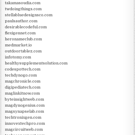
takamasoudia.com
twdoingthings.com
stellabluedesignsco.com
paulsauthor.com
desirablecodeful.com
flexigennet.com
heronameclub.com
medmarket.io
outdoortablez.com
infotomy.com
healthysupplementsolution.com
codespottech.com
techdynogo.com
magchronicle.com
digipediatech.com
maglinkitnow.com
byteinsightweb.com
magdynogenius.com
magsynapselab.com
techtronixgen.com
innovextechpro.com
magcircuitweb.com