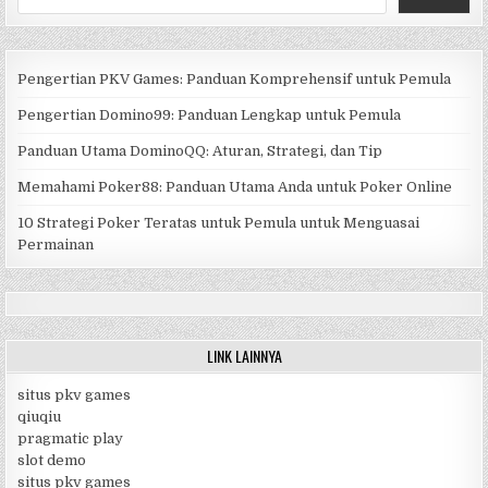
Pengertian PKV Games: Panduan Komprehensif untuk Pemula
Pengertian Domino99: Panduan Lengkap untuk Pemula
Panduan Utama DominoQQ: Aturan, Strategi, dan Tip
Memahami Poker88: Panduan Utama Anda untuk Poker Online
10 Strategi Poker Teratas untuk Pemula untuk Menguasai
Permainan
LINK LAINNYA
situs pkv games
qiuqiu
pragmatic play
slot demo
situs pkv games