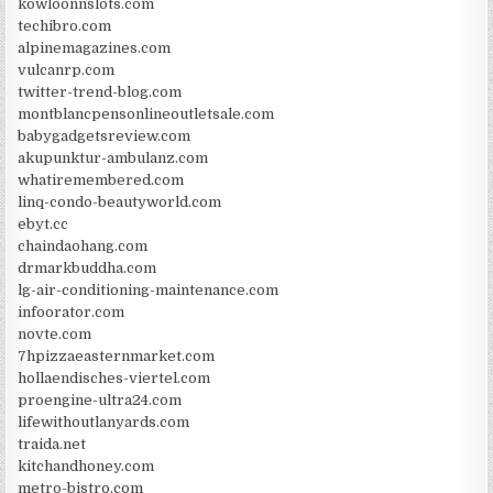
kowloonnslots.com
techibro.com
alpinemagazines.com
vulcanrp.com
twitter-trend-blog.com
montblancpensonlineoutletsale.com
babygadgetsreview.com
akupunktur-ambulanz.com
whatiremembered.com
linq-condo-beautyworld.com
ebyt.cc
chaindaohang.com
drmarkbuddha.com
lg-air-conditioning-maintenance.com
infoorator.com
novte.com
7hpizzaeasternmarket.com
hollaendisches-viertel.com
proengine-ultra24.com
lifewithoutlanyards.com
traida.net
kitchandhoney.com
metro-bistro.com