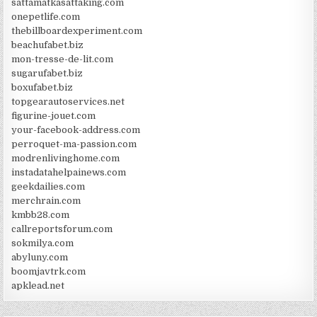
sattamatkasattaking.com
onepetlife.com
thebillboardexperiment.com
beachufabet.biz
mon-tresse-de-lit.com
sugarufabet.biz
boxufabet.biz
topgearautoservices.net
figurine-jouet.com
your-facebook-address.com
perroquet-ma-passion.com
modrenlivinghome.com
instadatahelpainews.com
geekdailies.com
merchrain.com
kmbb28.com
callreportsforum.com
sokmilya.com
abyluny.com
boomjavtrk.com
apklead.net