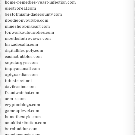
home-remedies-yeast-infection.com
electroreal.com
bestofmiami-dadecounty.com
ifoodieonyoutube.com
mineshoppingcart.com
topworkoutsupplies.com
mouthshutreviews.com
hirzadesalta.com
digitallifeopoly.com
casinobubbles.com
seputargym.com
impiyanamall.com
optguardian.com
totostreet.net
davilcasino.com
fraudwatchai.com
aem-x.com
cryptooblogs.com
gameuplevel.com
homethestyle.com
amuldistribution.com
borobuddur.com
wundermusic.com