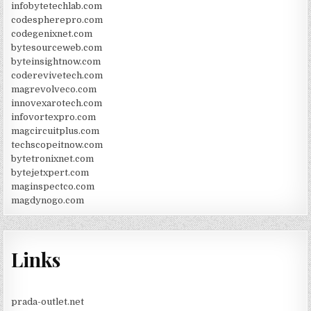
infobytetechlab.com
codespherepro.com
codegenixnet.com
bytesourceweb.com
byteinsightnow.com
coderevivetech.com
magrevolveco.com
innovexarotech.com
infovortexpro.com
magcircuitplus.com
techscopeitnow.com
bytetronixnet.com
bytejetxpert.com
maginspectco.com
magdynogo.com
Links
prada-outlet.net