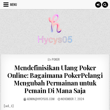
Skip to content
MENU
POSTED IN
POKER
Mendefinisikan Ulang Poker
Online: Bagaimana PokerPelangi
Mengubah Permainan untuk
Pemain Di Mana Saja
AUTHOR:
PUBLISHED DATE:
ADMIN@HYCYS05.COM
NOVEMBER 7, 2024
[ad_1]