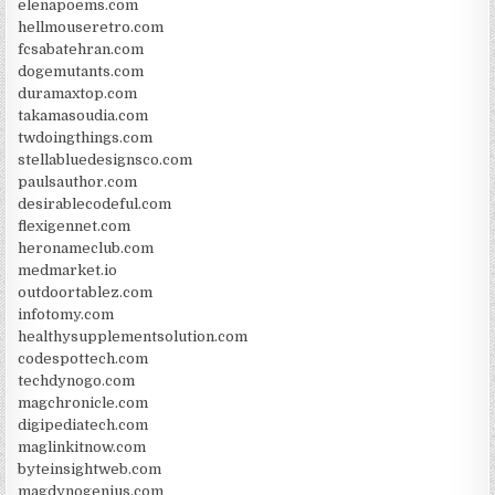
elenapoems.com
hellmouseretro.com
fcsabatehran.com
dogemutants.com
duramaxtop.com
takamasoudia.com
twdoingthings.com
stellabluedesignsco.com
paulsauthor.com
desirablecodeful.com
flexigennet.com
heronameclub.com
medmarket.io
outdoortablez.com
infotomy.com
healthysupplementsolution.com
codespottech.com
techdynogo.com
magchronicle.com
digipediatech.com
maglinkitnow.com
byteinsightweb.com
magdynogenius.com