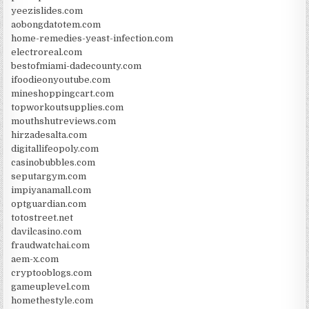
yeezislides.com
aobongdatotem.com
home-remedies-yeast-infection.com
electroreal.com
bestofmiami-dadecounty.com
ifoodieonyoutube.com
mineshoppingcart.com
topworkoutsupplies.com
mouthshutreviews.com
hirzadesalta.com
digitallifeopoly.com
casinobubbles.com
seputargym.com
impiyanamall.com
optguardian.com
totostreet.net
davilcasino.com
fraudwatchai.com
aem-x.com
cryptooblogs.com
gameuplevel.com
homethestyle.com