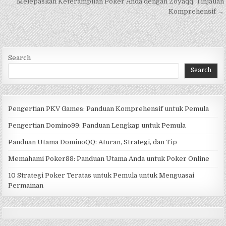
Melepaskan Keterampilan Poker Anda dengan Zoyaqq: Tinjauan
Komprehensif →
Search
Search
Pengertian PKV Games: Panduan Komprehensif untuk Pemula
Pengertian Domino99: Panduan Lengkap untuk Pemula
Panduan Utama DominoQQ: Aturan, Strategi, dan Tip
Memahami Poker88: Panduan Utama Anda untuk Poker Online
10 Strategi Poker Teratas untuk Pemula untuk Menguasai
Permainan