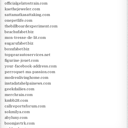
officialgelatostrain.com
kaethejeweler.com
sattamatkasattaking.com
onepetlife.com
thebillboardexperiment.com
beachufabet.biz
mon-tresse-de-lit.com
sugarufabet.biz
boxufabet.biz
topgearautoservices.net
figurine-jouet.com
your-facebook-address.com
perroquet-ma-passion.com
modrenlivinghome.com
instadatahelpainews.com
geekdailies.com
merchrain.com
kmbb28.com
callreportsforum.com
sokmilya.com
abyluny.com
boomjavtrk.com