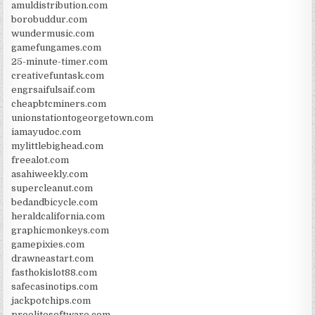
amuldistribution.com
borobuddur.com
wundermusic.com
gamefungames.com
25-minute-timer.com
creativefuntask.com
engrsaifulsaif.com
cheapbtcminers.com
unionstationtogeorgetown.com
iamayudoc.com
mylittlebighead.com
freealot.com
asahiweekly.com
supercleanut.com
bedandbicycle.com
heraldcalifornia.com
graphicmonkeys.com
gamepixies.com
drawneastart.com
fasthokislot88.com
safecasinotips.com
jackpotchips.com
proelitesoftware.com