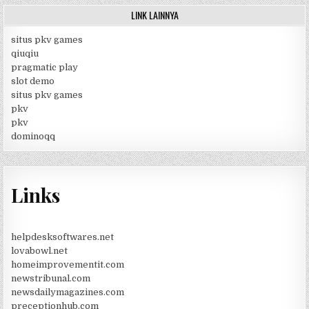
LINK LAINNYA
situs pkv games
qiuqiu
pragmatic play
slot demo
situs pkv games
pkv
pkv
dominoqq
Links
helpdesksoftwares.net
lovabowl.net
homeimprovementit.com
newstribunal.com
newsdailymagazines.com
preceptionhub.com