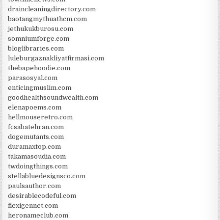
draincleaningdirectory.com
baotangmythuathcm.com
jethukukburosu.com
somniumforge.com
bloglibraries.com
luleburgaznakliyatfirmasi.com
thebapehoodie.com
parasosyal.com
enticingmuslim.com
goodhealthsoundwealth.com
elenapoems.com
hellmouseretro.com
fcsabatehran.com
dogemutants.com
duramaxtop.com
takamasoudia.com
twdoingthings.com
stellabluedesignsco.com
paulsauthor.com
desirablecodeful.com
flexigennet.com
heronameclub.com