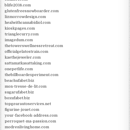
blife2016.com
glutenfreesnowboarder.com
lizmorrowdesign.com
healwithcannabidiol.com
kioskpages.com
trianglecurry.com
imagedum.com
thetowerswellnessretreat.com
officialgelatostrain.com
kaethejeweler.com
sattamatkasattaking.com
onepetlife.com
thebillboardexperiment.com
beachufabet.biz
mon-tresse-de-lit.com
sugarufabet.biz
boxufabet.biz
topgearautoservices.net
figurine-jouet.com
your-facebook-address.com
perroquet-ma-passion.com
modrenlivinghome.com