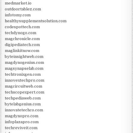
medmarket.io
outdoortablez.com
infotomy.com
healthysupplementsolution.com
codespottech.com
techdynogo.com
magchronicle.com
digipediatech.com
maglinkitnow.com
byteinsightweb.com
magdynogenius.com
magsynapselab.com
techtronixgen.com
innovextechpro.com
magcircuitweb.com
techscopexpert.com
techpediaweb.com
bytelabgenius.com
innovatetechco.com
magdynopro.com
infoplazapro.com
techreviveit.com