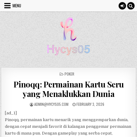
Skip to content
MENU
POSTED IN
POKER
Pinoqq: Permainan Kartu Seru
yang Menaklukkan Dunia
AUTHOR:
PUBLISHED DATE:
ADMIN@HYCYS05.COM
FEBRUARY 3, 2026
[ad_1]
Pinoqq, permainan kartu menarik yang menggemparkan dunia,
dengan cepat menjadi favorit di kalangan penggemar permainan
kartu di mana pun. Dengan gameplay yang serba cepat,