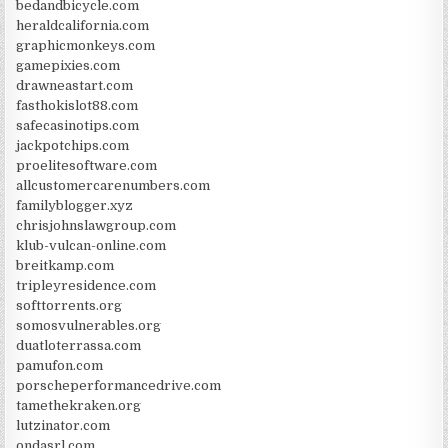
bedandbicycle.com
heraldcalifornia.com
graphicmonkeys.com
gamepixies.com
drawneastart.com
fasthokislot88.com
safecasinotips.com
jackpotchips.com
proelitesoftware.com
allcustomercarenumbers.com
familyblogger.xyz
chrisjohnslawgroup.com
klub-vulcan-online.com
breitkamp.com
tripleyresidence.com
softtorrents.org
somosvulnerables.org
duatloterrassa.com
pamufon.com
porscheperformancedrive.com
tamethekraken.org
lutzinator.com
ondasrl.com